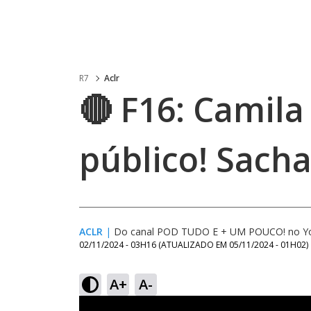
R7
Aclr
🔴 F16: Camil
público! Sac
ACLR
|
Do canal POD TUDO E + UM POUCO! no Y
02/11/2024 - 03H16
(ATUALIZADO EM
05/11/2024 - 01H02
)
A+
A-