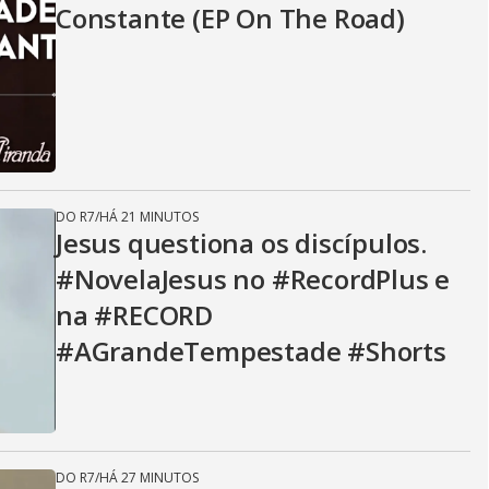
Constante (EP On The Road)
DO R7
/
HÁ 21 MINUTOS
Jesus questiona os discípulos.
#NovelaJesus no #RecordPlus e
na #RECORD
#AGrandeTempestade #Shorts
DO R7
/
HÁ 27 MINUTOS