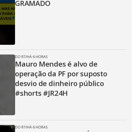
GRAMADO
DO R7
/
HÁ 6 HORAS
Mauro Mendes é alvo de
operação da PF por suposto
desvio de dinheiro público
#shorts #JR24H
DO R7
/
HÁ 6 HORAS