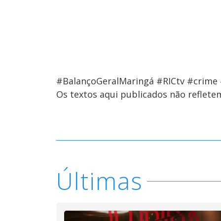
#BalançoGeralMaringá #RICtv #crime #
Os textos aqui publicados não reflet
Últimas