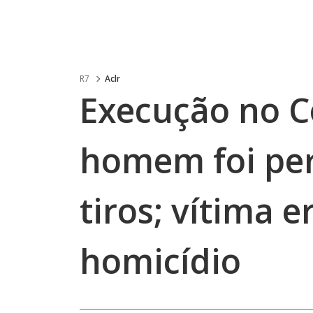
R7
Aclr
Execução no C
homem foi per
tiros; vítima 
homicídio