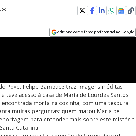
Tube
Adicione como fonte preferencial no Google
Opens in new window
do Povo, Felipe Bambace traz imagens inéditas
Ele teve acesso à casa de Maria de Lourdes Santos
foi encontrada morta na cozinha, com uma tesoura
vanta muitas perguntas: quem matou Maria de
 reportagem para entender mais sobre este mistério
Santa Catarina.
em necessariamente a opinião do Grupo Record.