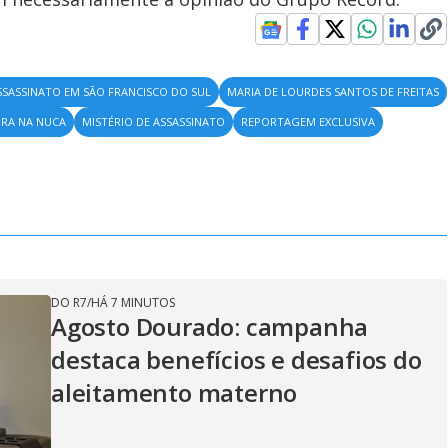
SSASSINATO EM SÃO FRANCISCO DO SUL
MARIA DE LOURDES SANTOS DE FREITAS
RA NA NUCA
MISTÉRIO DE ASSASSINATO
REPORTAGEM EXCLUSIVA
DO R7
/
HÁ 7 MINUTOS
Agosto Dourado: campanha
destaca benefícios e desafios do
aleitamento materno