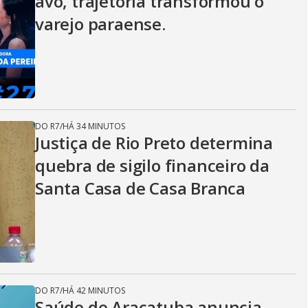
avó, trajetória transformou o
varejo paraense.
DO R7
/
HÁ 34 MINUTOS
Justiça de Rio Preto determina
quebra de sigilo financeiro da
Santa Casa de Casa Branca
DO R7
/
HÁ 42 MINUTOS
Saúde de Araçatuba anuncia