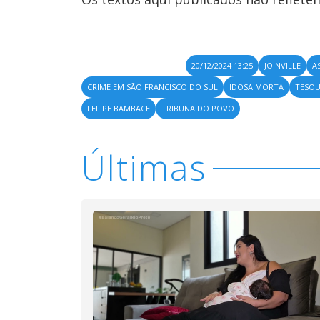
20/12/2024 13:25
JOINVILLE
A
CRIME EM SÃO FRANCISCO DO SUL
IDOSA MORTA
TESOU
FELIPE BAMBACE
TRIBUNA DO POVO
Últimas