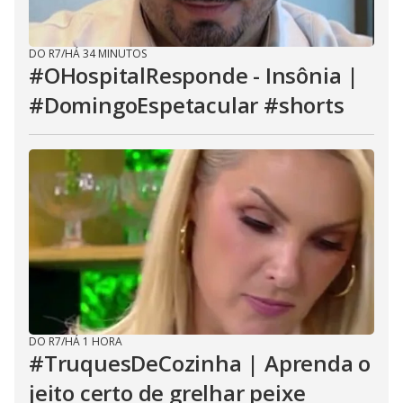
DO R7
/
HÁ 34 MINUTOS
#OHospitalResponde - Insônia |
#DomingoEspetacular #shorts
DO R7
/
HÁ 1 HORA
#TruquesDeCozinha | Aprenda o
jeito certo de grelhar peixe