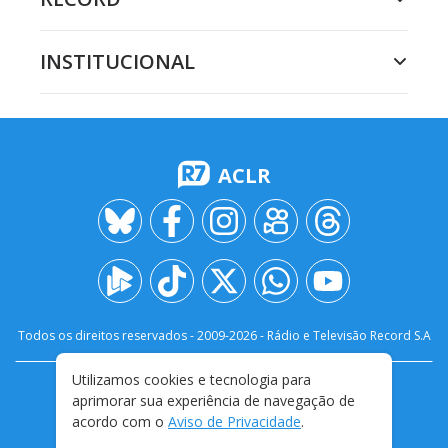
INSTITUCIONAL
ACLR
Todos os direitos reservados - 2009-
2026
- Rádio e Televisão Record S.A
Utilizamos cookies e tecnologia para
CARREIRA
FALE CONOSCO
PRIVACIDADE
aprimorar sua experiência de navegação de
TERMOS E CONDIÇÕES DE USO
acordo com o
Aviso de Privacidade
.