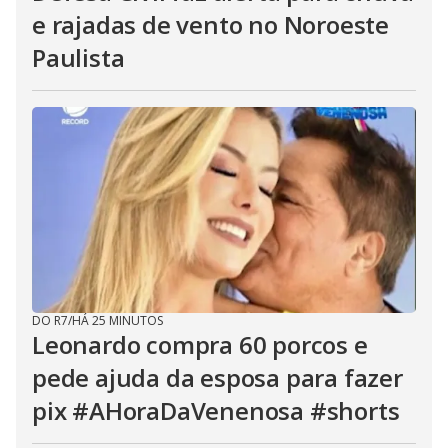
e rajadas de vento no Noroeste
Paulista
DO R7
/
HÁ 25 MINUTOS
Leonardo compra 60 porcos e
pede ajuda da esposa para fazer
pix #AHoraDaVenenosa #shorts