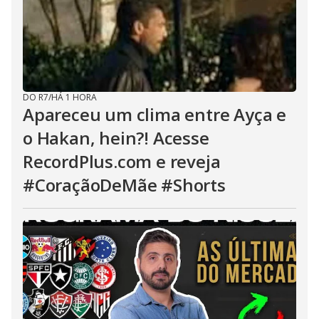
DO R7
/
HÁ 1 HORA
Apareceu um clima entre Ayça e
o Hakan, hein?! Acesse
RecordPlus.com e reveja
#CoraçãoDeMãe #Shorts