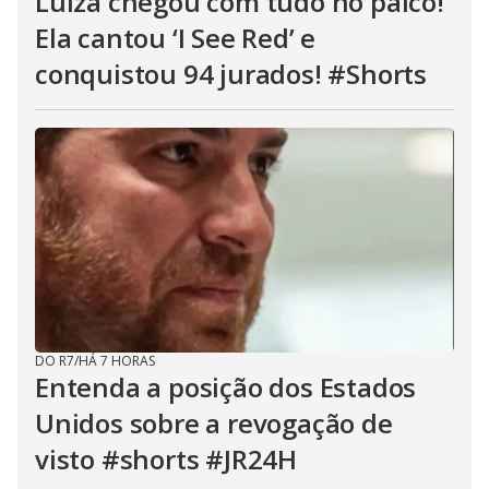
Luiza chegou com tudo no palco!
Ela cantou ‘I See Red’ e
conquistou 94 jurados! #Shorts
DO R7
/
HÁ 7 HORAS
Entenda a posição dos Estados
Unidos sobre a revogação de
visto #shorts #JR24H