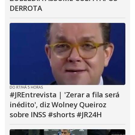
DERROTA
DO R7
/
HÁ 5 HORAS
#JREntrevista | 'Zerar a fila será
inédito', diz Wolney Queiroz
sobre INSS #shorts #JR24H