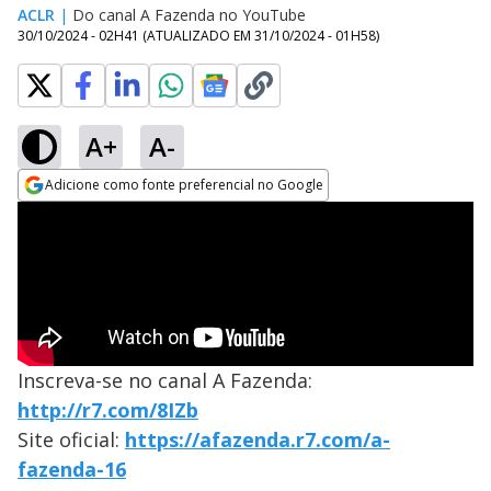
ACLR
|
Do canal A Fazenda no YouTube
30/10/2024 - 02H41
(ATUALIZADO EM
31/10/2024 - 01H58
)
A+
A-
Adicione como fonte preferencial no Google
Opens in new window
Inscreva-se no canal A Fazenda:
http://r7.com/8IZb
Site oficial:
https://afazenda.r7.com/a-
fazenda-16