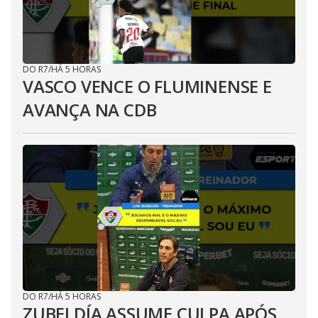
DO R7
/
HÁ 5 HORAS
VASCO VENCE O FLUMINENSE E
AVANÇA NA CDB
DO R7
/
HÁ 5 HORAS
ZUBELDÍA ASSUME CULPA APÓS