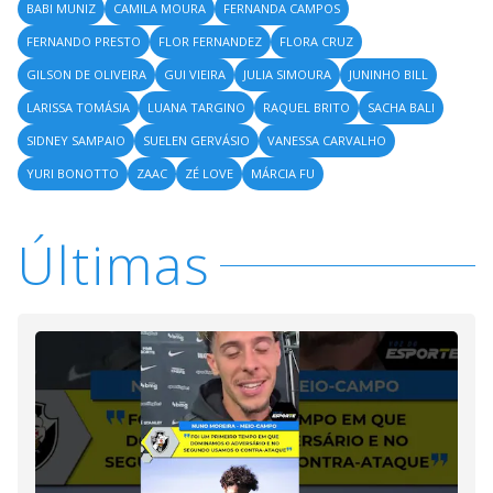
BABI MUNIZ
CAMILA MOURA
FERNANDA CAMPOS
FERNANDO PRESTO
FLOR FERNANDEZ
FLORA CRUZ
GILSON DE OLIVEIRA
GUI VIEIRA
JULIA SIMOURA
JUNINHO BILL
LARISSA TOMÁSIA
LUANA TARGINO
RAQUEL BRITO
SACHA BALI
SIDNEY SAMPAIO
SUELEN GERVÁSIO
VANESSA CARVALHO
YURI BONOTTO
ZAAC
ZÉ LOVE
MÁRCIA FU
Últimas