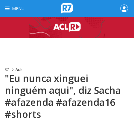
MENU
R7
Aclr
"Eu nunca xinguei
ninguém aqui", diz Sacha
#afazenda #afazenda16
#shorts