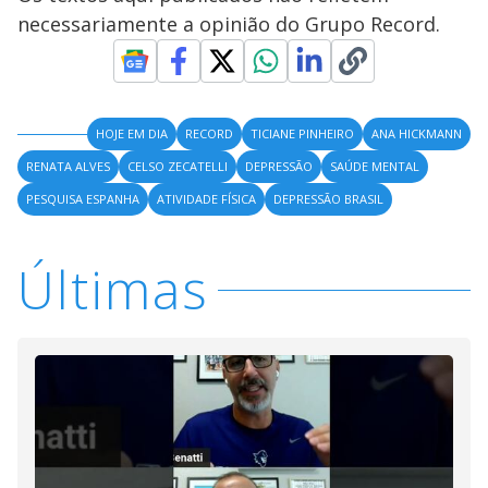
necessariamente a opinião do Grupo Record.
HOJE EM DIA
RECORD
TICIANE PINHEIRO
ANA HICKMANN
RENATA ALVES
CELSO ZECATELLI
DEPRESSÃO
SAÚDE MENTAL
PESQUISA ESPANHA
ATIVIDADE FÍSICA
DEPRESSÃO BRASIL
Últimas