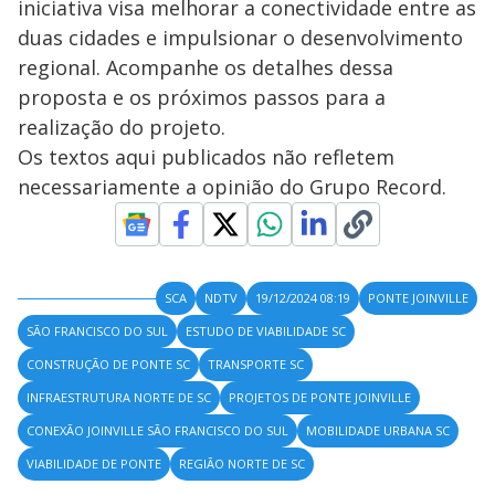
iniciativa visa melhorar a conectividade entre as
duas cidades e impulsionar o desenvolvimento
regional. Acompanhe os detalhes dessa
proposta e os próximos passos para a
realização do projeto.
Os textos aqui publicados não refletem
necessariamente a opinião do Grupo Record.
SCA
NDTV
19/12/2024 08:19
PONTE JOINVILLE
SÃO FRANCISCO DO SUL
ESTUDO DE VIABILIDADE SC
CONSTRUÇÃO DE PONTE SC
TRANSPORTE SC
INFRAESTRUTURA NORTE DE SC
PROJETOS DE PONTE JOINVILLE
CONEXÃO JOINVILLE SÃO FRANCISCO DO SUL
MOBILIDADE URBANA SC
VIABILIDADE DE PONTE
REGIÃO NORTE DE SC