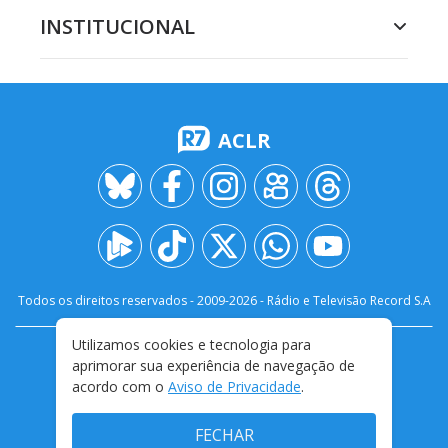
INSTITUCIONAL
ACLR
Todos os direitos reservados - 2009-
2026
- Rádio e Televisão Record S.A
Utilizamos cookies e tecnologia para
CARREIRA
FALE CONOSCO
PRIVACIDADE
aprimorar sua experiência de navegação de
TERMOS E CONDIÇÕES DE USO
acordo com o
Aviso de Privacidade
.
FECHAR