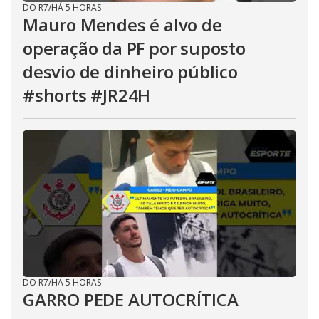
DO R7
/
HÁ 5 HORAS
Mauro Mendes é alvo de
operação da PF por suposto
desvio de dinheiro público
#shorts #JR24H
DO R7
/
HÁ 5 HORAS
GARRO PEDE AUTOCRÍTICA