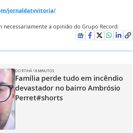
m/jornaldatvvitoria/
em necessariamente a opinião do Grupo Record.
DO R7
/
HÁ 18 MINUTOS
Família perde tudo em incêndio
devastador no bairro Ambrósio
Perret#shorts