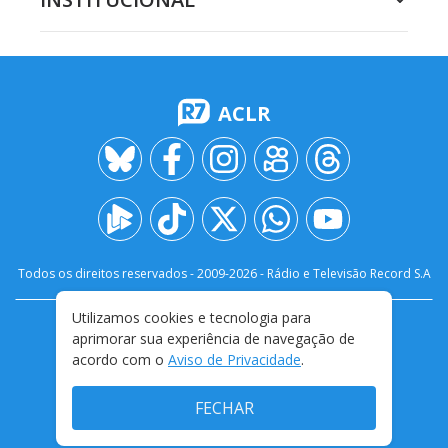
ACLR
Todos os direitos reservados - 2009-
2026
- Rádio e Televisão Record S.A
Utilizamos cookies e tecnologia para
CARREIRA
FALE CONOSCO
PRIVACIDADE
aprimorar sua experiência de navegação de
TERMOS E CONDIÇÕES DE USO
acordo com o
Aviso de Privacidade
.
FECHAR