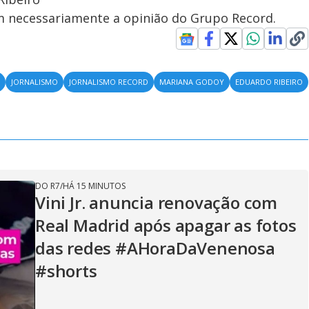
em necessariamente a opinião do Grupo Record.
S
JORNALISMO
JORNALISMO RECORD
MARIANA GODOY
EDUARDO RIBEIRO
DO R7
/
HÁ 15 MINUTOS
Vini Jr. anuncia renovação com
Real Madrid após apagar as fotos
das redes #AHoraDaVenenosa
#shorts