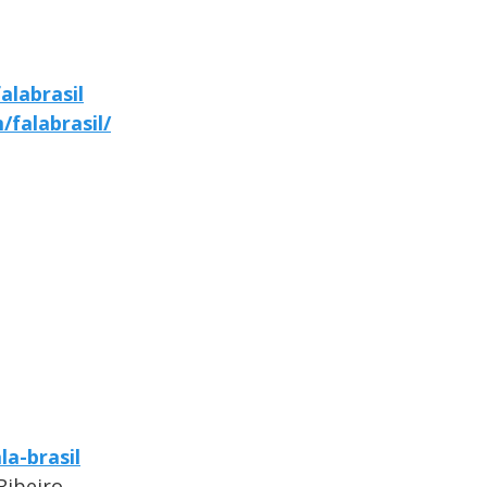
alabrasil
falabrasil/
la-brasil
Ribeiro