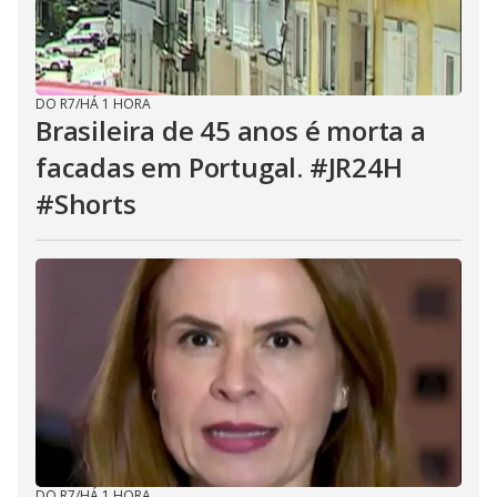
DO R7
/
HÁ 1 HORA
Brasileira de 45 anos é morta a
facadas em Portugal. #JR24H
#Shorts
DO R7
/
HÁ 1 HORA