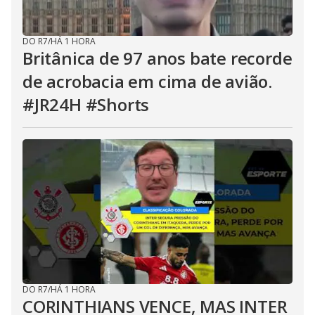
DO R7
/
HÁ 1 HORA
Britânica de 97 anos bate recorde
de acrobacia em cima de avião.
#JR24H #Shorts
DO R7
/
HÁ 1 HORA
CORINTHIANS VENCE, MAS INTER