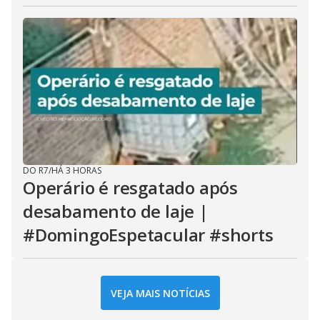
DO R7
/
HÁ 3 HORAS
Operário é resgatado após
desabamento de laje |
#DomingoEspetacular #shorts
VEJA MAIS NOTÍCIAS