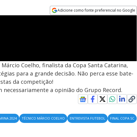
Adicione como fonte preferencial no Google
Opens in new window
 Márcio Coelho, finalista da Copa Santa Catarina,
tégias para a grande decisão. Não perca esse bate-
stas da competição!
em necessariamente a opinião do Grupo Record.
RINA 2024
TÉCNICO MÁRCIO COELHO
ENTREVISTA FUTEBOL
FINAL COPA SC