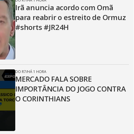
DO R7
/
HÁ 1 HORA
Irã anuncia acordo com Omã
para reabrir o estreito de Ormuz
#shorts #JR24H
DO R7
/
HÁ 1 HORA
MERCADO FALA SOBRE
IMPORTÂNCIA DO JOGO CONTRA
O CORINTHIANS