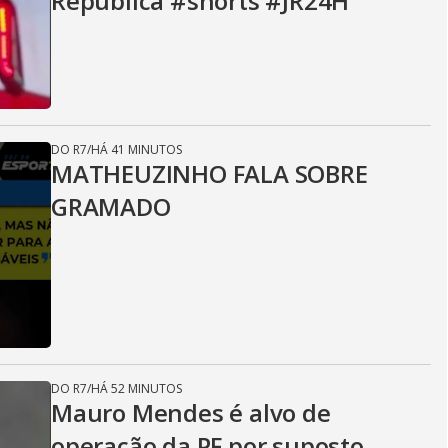
República #shorts #JR24H
DO R7
/
HÁ 41 MINUTOS
MATHEUZINHO FALA SOBRE
GRAMADO
DO R7
/
HÁ 52 MINUTOS
Mauro Mendes é alvo de
operação da PF por suposto