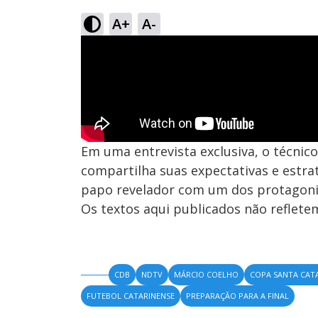
A+
A-
Em uma entrevista exclusiva, o técnico
compartilha suas expectativas e estra
papo revelador com um dos protagoni
Os textos aqui publicados não reflet
CDB
NDTV
MÁRCIO COELHO
COPA SANTA CATA
FUTEBOL CATARINENSE
PREPARAÇÃO PARA A FINAL