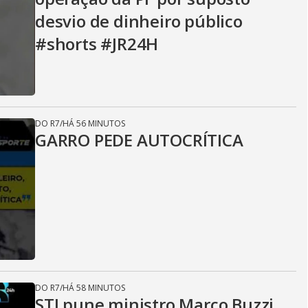
desvio de dinheiro público
#shorts #JR24H
DO R7
/
HÁ 56 MINUTOS
GARRO PEDE AUTOCRÍTICA
DO R7
/
HÁ 58 MINUTOS
STJ pune ministro Marco Buzzi