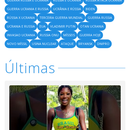
GUERRA RUSSIA E UCRANIA
RÚSSIA E UCRANIA
RUSSIA ATACA UCRANIA
GUERRA UCRANIA E RUSSIA
UCRÂNIA E RÚSSIA
BIDEN
RÚSSIA X UCRANIA
TERCEIRA GUERRA MUNDIAL
GUERRA RUSSIA
UCRANIA E RUSSIA
EUA
VLADIMIR PUTIN
OTAN UCRANIA
INVASAO UCRANIA
RUSSIA ONU
MÍSSEIS
GUERRA HOJE
NOVO MÍSSIL
USINA NUCLEAR
ATAQUE
BRYANSK
DNIPRO
Últimas