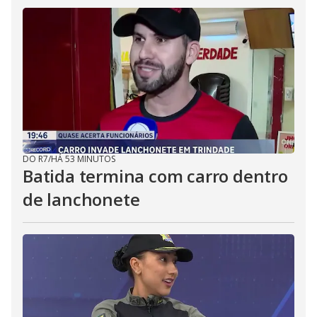
DO R7
/
HÁ 53 MINUTOS
Batida termina com carro dentro
de lanchonete