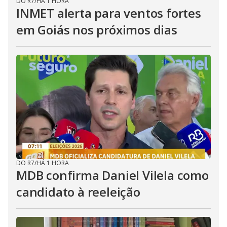
DO R7
/
HÁ 1 HORA
INMET alerta para ventos fortes
em Goiás nos próximos dias
DO R7
/
HÁ 1 HORA
MDB confirma Daniel Vilela como
candidato à reeleição