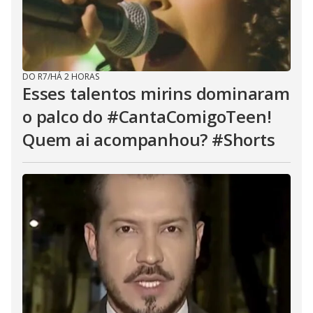
DO R7
/
HÁ 2 HORAS
Esses talentos mirins dominaram
o palco do #CantaComigoTeen!
Quem ai acompanhou? #Shorts