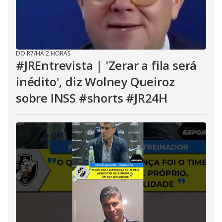
DO R7
/
HÁ 2 HORAS
#JREntrevista | 'Zerar a fila será
inédito', diz Wolney Queiroz
sobre INSS #shorts #JR24H