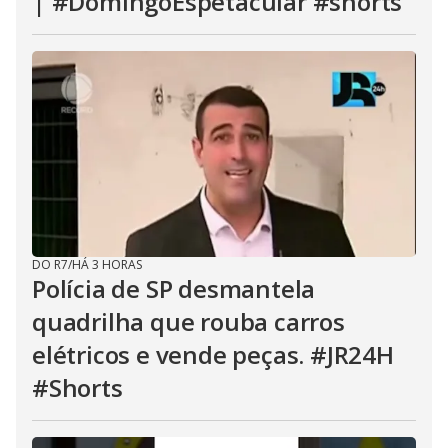
| #DomingoEspetacular #shorts
DO R7
/
HÁ 3 HORAS
Polícia de SP desmantela
quadrilha que rouba carros
elétricos e vende peças. #JR24H
#Shorts