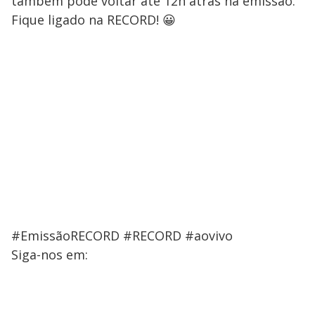
também pode voltar até 12h atrás na emissão.
Fique ligado na RECORD! 😀
#EmissãoRECORD #RECORD #aovivo
Siga-nos em: