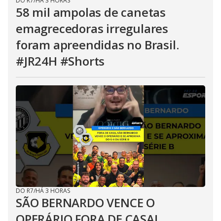
DO R7
/
HÁ 3 HORAS
58 mil ampolas de canetas
emagrecedoras irregulares
foram apreendidas no Brasil.
#JR24H #Shorts
DO R7
/
HÁ 3 HORAS
SÃO BERNARDO VENCE O
OPERÁRIO FORA DE CASA!