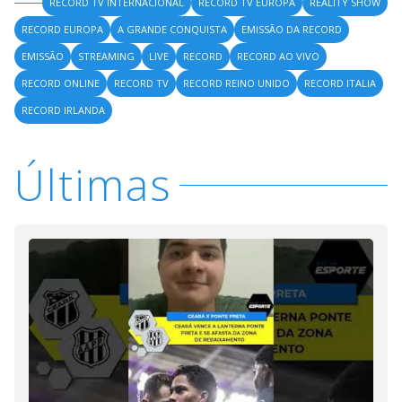
RECORD TV INTERNACIONAL
RECORD TV EUROPA
REALITY SHOW
RECORD EUROPA
A GRANDE CONQUISTA
EMISSÃO DA RECORD
EMISSÃO
STREAMING
LIVE
RECORD
RECORD AO VIVO
RECORD ONLINE
RECORD TV
RECORD REINO UNIDO
RECORD ITALIA
RECORD IRLANDA
Últimas