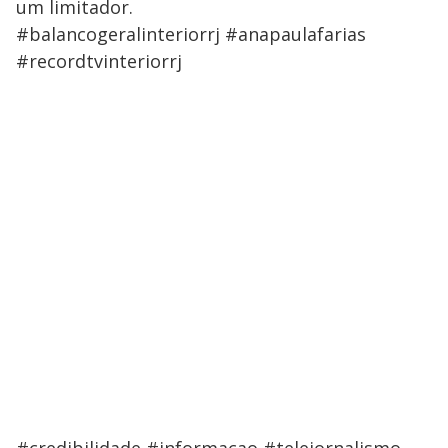
um limitador.
#balancogeralinteriorrj #anapaulafarias
#recordtvinteriorrj