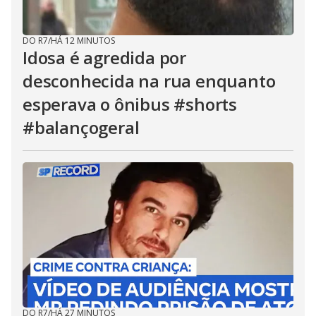
DO R7
/
HÁ 12 MINUTOS
Idosa é agredida por
desconhecida na rua enquanto
esperava o ônibus #shorts
#balançogeral
DO R7
/
HÁ 27 MINUTOS