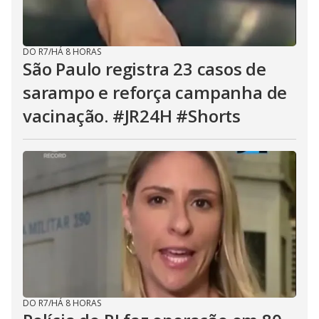
DO R7
/
HÁ 8 HORAS
São Paulo registra 23 casos de
sarampo e reforça campanha de
vacinação. #JR24H #Shorts
DO R7
/
HÁ 8 HORAS