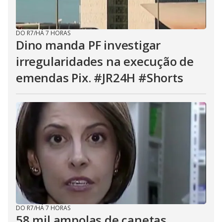
DO R7
/
HÁ 7 HORAS
Dino manda PF investigar
irregularidades na execução de
emendas Pix. #JR24H #Shorts
DO R7
/
HÁ 7 HORAS
58 mil ampolas de canetas