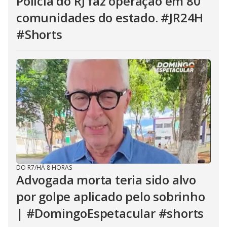
Polícia do RJ faz operação em 80
comunidades do estado. #JR24H
#Shorts
DO R7
/
HÁ 8 HORAS
Advogada morta teria sido alvo
por golpe aplicado pelo sobrinho
| #DomingoEspetacular #shorts