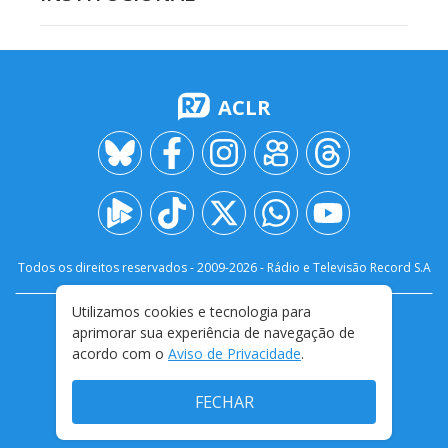
ACLR
Todos os direitos reservados - 2009-
2026
- Rádio e Televisão Record S.A
Utilizamos cookies e tecnologia para
CARREIRA
FALE CONOSCO
PRIVACIDADE
aprimorar sua experiência de navegação de
TERMOS E CONDIÇÕES DE USO
acordo com o
Aviso de Privacidade
.
FECHAR