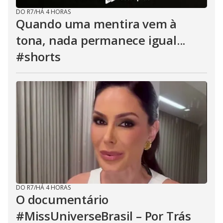
DO R7
/
HÁ 4 HORAS
Quando uma mentira vem à
tona, nada permanece igual...
#shorts
DO R7
/
HÁ 4 HORAS
O documentário
#MissUniverseBrasil – Por Trás