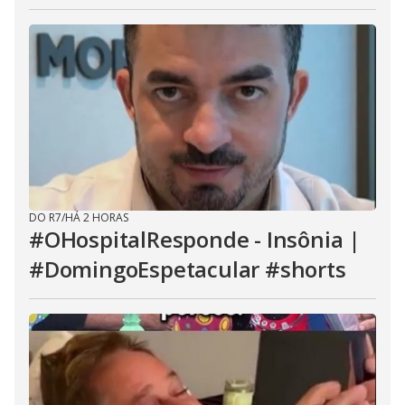
DO R7
/
HÁ 2 HORAS
#OHospitalResponde - Insônia |
#DomingoEspetacular #shorts