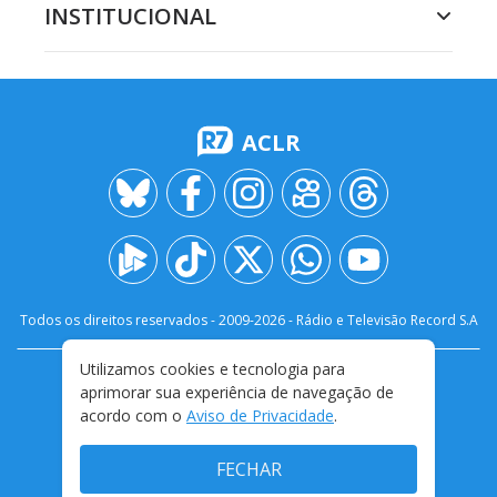
INSTITUCIONAL
ACLR
Todos os direitos reservados - 2009-
2026
- Rádio e Televisão Record S.A
Utilizamos cookies e tecnologia para
CARREIRA
FALE CONOSCO
PRIVACIDADE
aprimorar sua experiência de navegação de
TERMOS E CONDIÇÕES DE USO
acordo com o
Aviso de Privacidade
.
FECHAR