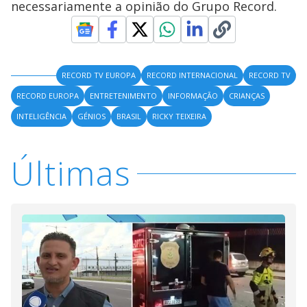
necessariamente a opinião do Grupo Record.
RECORD TV EUROPA
RECORD INTERNACIONAL
RECORD TV
RECORD EUROPA
ENTRETENIMENTO
INFORMAÇÃO
CRIANÇAS
INTELIGÊNCIA
GÉNIOS
BRASIL
RICKY TEIXEIRA
Últimas