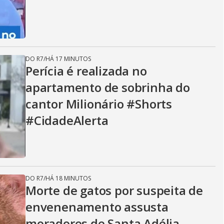
DO R7
/
HÁ 17 MINUTOS
Perícia é realizada no
apartamento de sobrinha do
cantor Milionário #Shorts
#CidadeAlerta
DO R7
/
HÁ 18 MINUTOS
Morte de gatos por suspeita de
envenenamento assusta
moradores de Santa Adélia