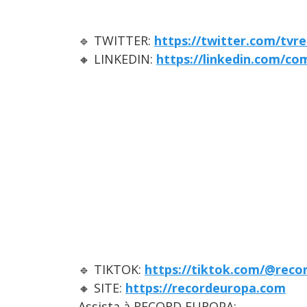
🔹 TWITTER:
https://twitter.com/tvr
🔸 LINKEDIN:
https://linkedin.com/c
🔹 TIKTOK:
https://tiktok.com/@reco
🔸 SITE:
https://recordeuropa.com
Assista à RECORD EUROPA: