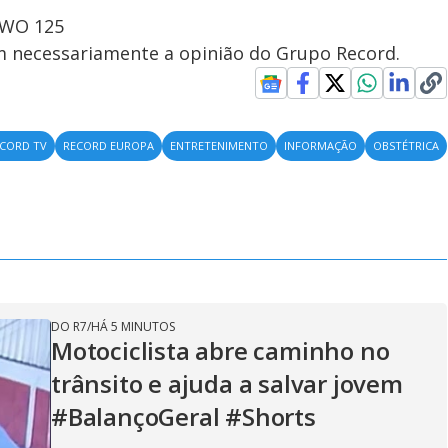
OWO 125
em necessariamente a opinião do Grupo Record.
CORD TV
RECORD EUROPA
ENTRETENIMENTO
INFORMAÇÃO
OBSTÉTRICA
DO R7
/
HÁ 5 MINUTOS
Motociclista abre caminho no
trânsito e ajuda a salvar jovem
#BalançoGeral #Shorts