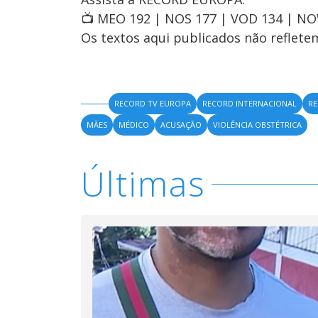
📺 MEO 192 | NOS 177 | VOD 134 | N
Os textos aqui publicados não reflet
RECORD TV EUROPA
RECORD INTERNACIONAL
RE
MÃES
MÉDICO
ACUSAÇÃO
VIOLÊNCIA OBSTÉTRICA
Últimas