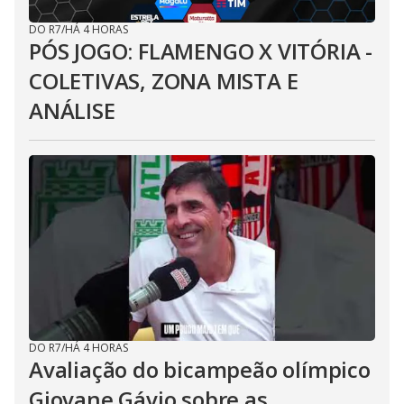
DO R7
/
HÁ 4 HORAS
PÓS JOGO: FLAMENGO X VITÓRIA -
COLETIVAS, ZONA MISTA E
ANÁLISE
DO R7
/
HÁ 4 HORAS
Avaliação do bicampeão olímpico
Giovane Gávio sobre as