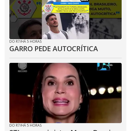
DO R7
/
HÁ 5 HORAS
GARRO PEDE AUTOCRÍTICA
DO R7
/
HÁ 5 HORAS