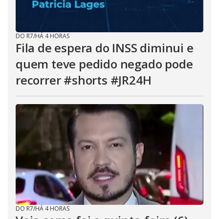
DO R7
/
HÁ 4 HORAS
Fila de espera do INSS diminui e
quem teve pedido negado pode
recorrer #shorts #JR24H
DO R7
/
HÁ 4 HORAS