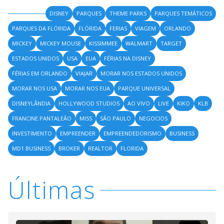
DISNEY
PARQUES
THEME PARKS
PARQUES TEMÁTICOS
PARQUES DA FLÓRIDA
FLÓRIDA
FERIAS
VIAGEM
ORLANDO
MICKEY
MICKEY MOUSE
KISSIMMEE
WALMART
TARGET
ESTADOS UNIDOS
USA
EUA
FÉRIAS NA DISNEY
FÉRIAS EM ORLANDO
VIAJAR
MORAR NOS ESTADOS UNIDOS
MORAR NOS USA
MORAR NOS EUA
PARQUE UNIVERSAL
DISNEYLÂNDIA
HOLLYWOOD STUDIOS
AO VIVO
LIVE
KIKO
KLB
FRANCINE PANTALEÃO
MISS
SÃO PAULO
NEGOCIOS
INVESTIMENTO
EMPREENDER
EMPREENDEDORISMO
BUSINESS
MD1 BUSINESS
BROKER
REALTOR
FLORIDA
Últimas