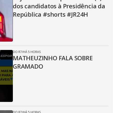
dos candidatos à Presidência da
República #shorts #JR24H
DO R7
/
HÁ 5 HORAS
MATHEUZINHO FALA SOBRE
GRAMADO
DO R7
/
HÁ 5 HORAS