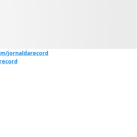
om/jornaldarecord
arecord