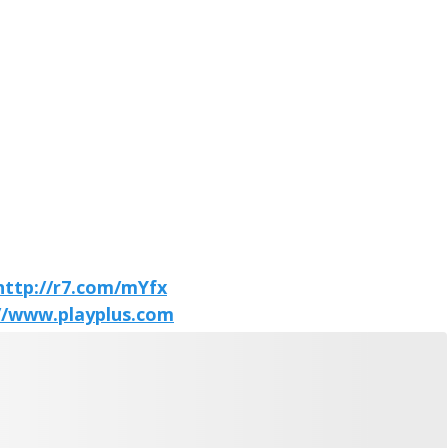
http://r7.com/mYfx
//www.playplus.com