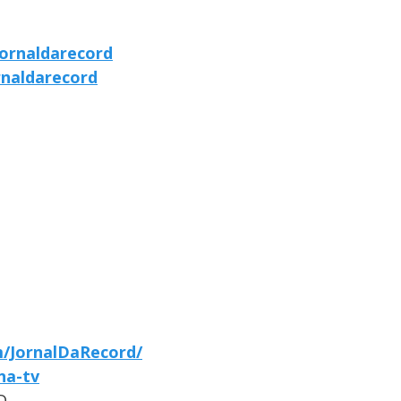
ornaldarecord
rnaldarecord
/JornalDaRecord/
-na-tv
D