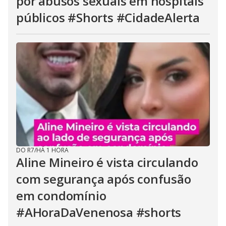
por abusos sexuais em hospitais
públicos #Shorts #CidadeAlerta
DO R7
/
HÁ 1 HORA
Aline Mineiro é vista circulando
com segurança após confusão
em condomínio
#AHoraDaVenenosa #shorts