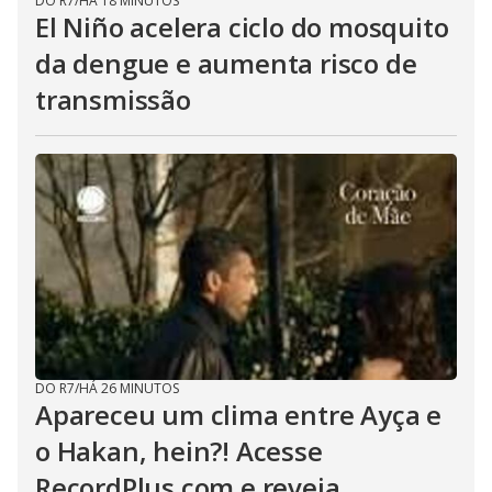
DO R7
/
HÁ 18 MINUTOS
El Niño acelera ciclo do mosquito
da dengue e aumenta risco de
transmissão
DO R7
/
HÁ 26 MINUTOS
Apareceu um clima entre Ayça e
o Hakan, hein?! Acesse
RecordPlus.com e reveja