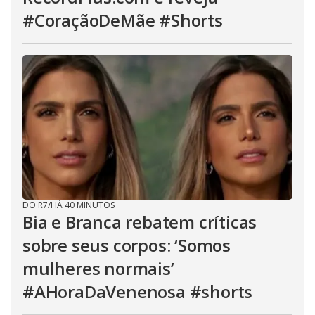
#CoraçãoDeMãe #Shorts
DO R7
/
HÁ 40 MINUTOS
Bia e Branca rebatem críticas
sobre seus corpos: ‘Somos
mulheres normais’
#AHoraDaVenenosa #shorts