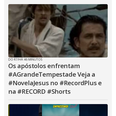
DO R7
/
HÁ 46 MINUTOS
Os apóstolos enfrentam
#AGrandeTempestade Veja a
#NovelaJesus no #RecordPlus e
na #RECORD #Shorts