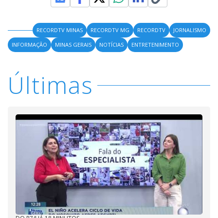
RECORDTV MINAS
RECORDTV MG
RECORDTV
JORNALISMO
INFORMAÇÃO
MINAS GERAIS
NOTÍCIAS
ENTRETENIMENTO
Últimas