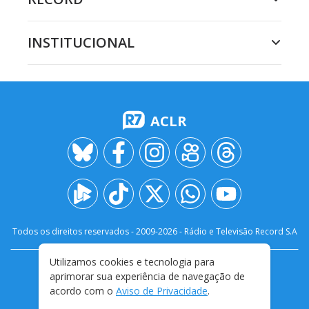
INSTITUCIONAL
ACLR
Todos os direitos reservados - 2009-
2026
- Rádio e Televisão Record S.A
Utilizamos cookies e tecnologia para
CARREIRA
FALE CONOSCO
PRIVACIDADE
aprimorar sua experiência de navegação de
TERMOS E CONDIÇÕES DE USO
acordo com o
Aviso de Privacidade
.