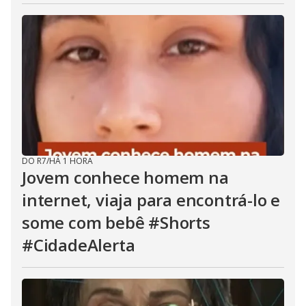
DO R7
/
HÁ 1 HORA
Jovem conhece homem na
internet, viaja para encontrá-lo e
some com bebê #Shorts
#CidadeAlerta