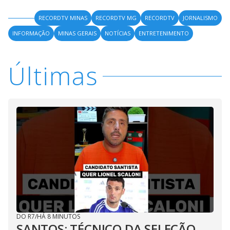
RECORDTV MINAS
RECORDTV MG
RECORDTV
JORNALISMO
INFORMAÇÃO
MINAS GERAIS
NOTÍCIAS
ENTRETENIMENTO
Últimas
DO R7
/
HÁ 8 MINUTOS
SANTOS: TÉCNICO DA SELEÇÃO