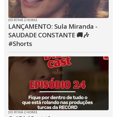
DO R7
/
HÁ 2 HORAS
LANÇAMENTO: Sula Miranda -
SAUDADE CONSTANTE 🚚🎶
#Shorts
DO R7
/
HÁ 2 HORAS