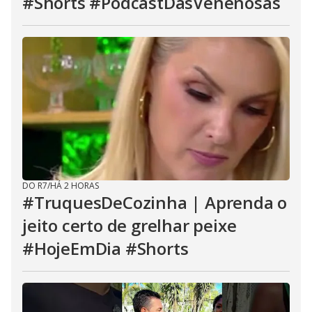
#Shorts #PodcastDasVenenosas
DO R7
/
HÁ 2 HORAS
#TruquesDeCozinha | Aprenda o
jeito certo de grelhar peixe
#HojeEmDia #Shorts