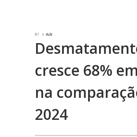
R7
Aclr
Desmatament
cresce 68% em
na comparação
2024