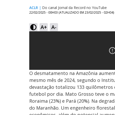
ACLR
|
Do canal Jornal da Record no YouTube
22/02/2025 - 00H03
(ATUALIZADO EM
23/02/2025 - 02H04
)
A+
A-
O desmatamento na Amazônia aument
mesmo mês de 2024, segundo o Instit
devastação totalizou 133 quilômetros
futebol por dia. Mato Grosso teve o m
Roraima (23%) e Pará (20%). Na degrad
do Maranhão. Um engenheiro florestal 
econômicos, além do potencial aumento