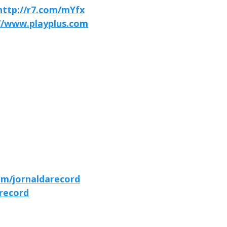
http://r7.com/mYfx
//www.playplus.com
om/jornaldarecord
arecord