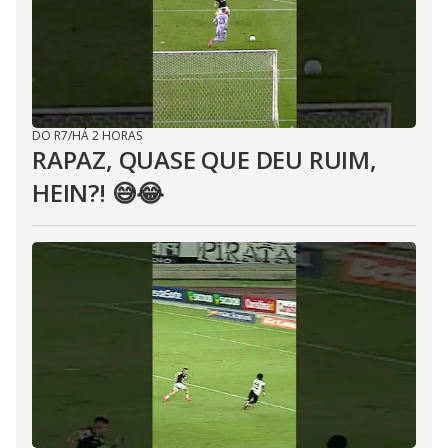
DO R7
/
HÁ 2 HORAS
RAPAZ, QUASE QUE DEU RUIM,
HEIN?! 😅😂⁣