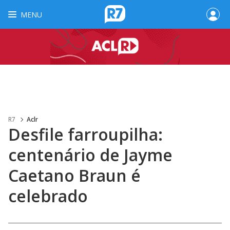
MENU
R7
Aclr
Desfile farroupilha:
centenário de Jayme
Caetano Braun é
celebrado