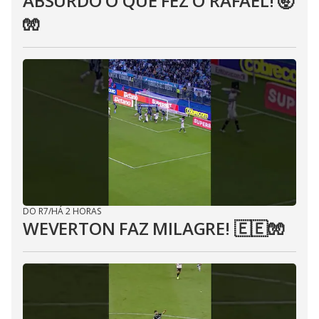
ABSURDO O QUE FEZ O RAFAEL! 🤯
🧤
DO R7
/
HÁ 2 HORAS
WEVERTON FAZ MILAGRE! 🇪🇪🧤