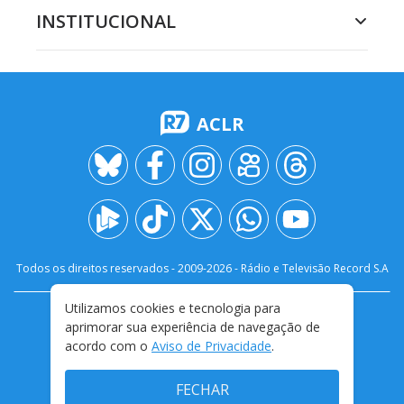
INSTITUCIONAL
ACLR
Todos os direitos reservados - 2009-
2026
- Rádio e Televisão Record S.A
Utilizamos cookies e tecnologia para
CARREIRA
FALE CONOSCO
PRIVACIDADE
aprimorar sua experiência de navegação de
TERMOS E CONDIÇÕES DE USO
acordo com o
Aviso de Privacidade
.
FECHAR