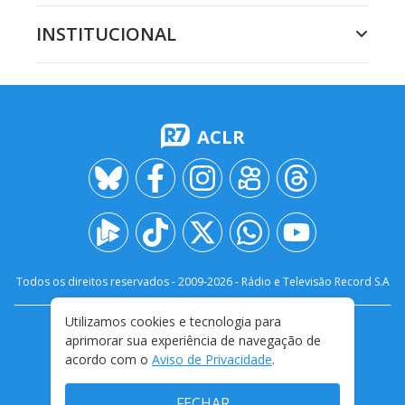
INSTITUCIONAL
ACLR
Todos os direitos reservados - 2009-
2026
- Rádio e Televisão Record S.A
Utilizamos cookies e tecnologia para
CARREIRA
FALE CONOSCO
PRIVACIDADE
aprimorar sua experiência de navegação de
TERMOS E CONDIÇÕES DE USO
acordo com o
Aviso de Privacidade
.
FECHAR