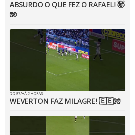
ABSURDO O QUE FEZ O RAFAEL! 🤯
🧤
DO R7
/
HÁ 2 HORAS
WEVERTON FAZ MILAGRE! 🇪🇪🧤