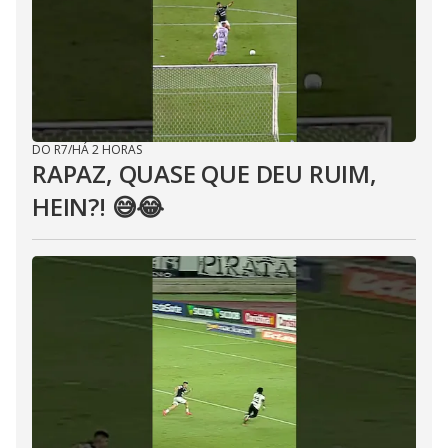
DO R7
/
HÁ 2 HORAS
RAPAZ, QUASE QUE DEU RUIM,
HEIN?! 😅😂⁣