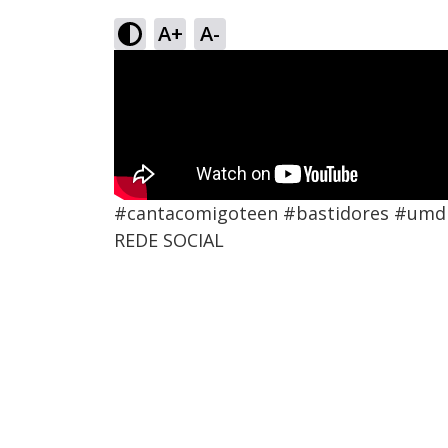
A+
A-
#cantacomigoteen #bastidores #umd
REDE SOCIAL