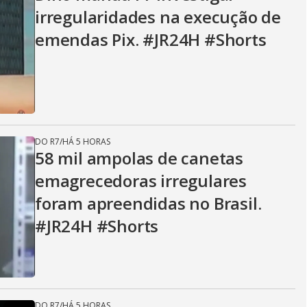
irregularidades na execução de
emendas Pix. #JR24H #Shorts
DO R7
/
HÁ 5 HORAS
58 mil ampolas de canetas
emagrecedoras irregulares
foram apreendidas no Brasil.
#JR24H #Shorts
DO R7
/
HÁ 5 HORAS