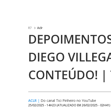
R7
Aclr
DEPOIMENTOS
DIEGO VILLEG
CONTEÚDO! | 
ACLR
|
Do canal Tici Pinheiro no YouTube
25/02/2025 - 14H23
(ATUALIZADO EM
26/02/2025 - 02H41
)