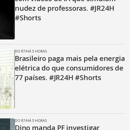
nudez de professoras. #JR24H
#Shorts
DO R7
/
HÁ 5 HORAS
Brasileiro paga mais pela energia
elétrica do que consumidores de
77 países. #JR24H #Shorts
DO R7
/
HÁ 5 HORAS
Dino manda PF investigar