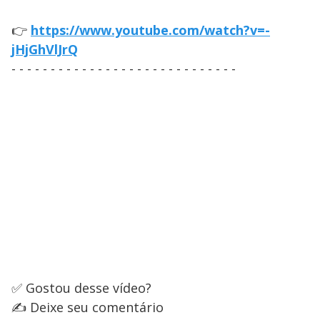
👉
https://www.youtube.com/watch?v=-
jHjGhVlJrQ
- - - - - - - - - - - - - - - - - - - - - - - - - - - - -
✅ Gostou desse vídeo?
✍️ Deixe seu comentário