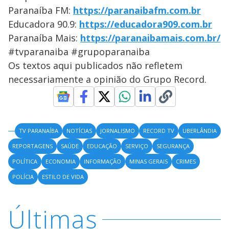
Paranaíba FM:
https://paranaibafm.com.br
Educadora 90.9:
https://educadora909.com.br
Paranaíba Mais:
https://paranaibamais.com.br/
#tvparanaiba #grupoparanaiba
Os textos aqui publicados não refletem
necessariamente a opinião do Grupo Record.
TV PARANAÍBA
NOTÍCIAS
JORNALISMO
RECORD TV
UBERLÂNDIA
REPORTAGENS
SAÚDE
EDUCAÇÃO
SERVIÇO
SEGURANÇA
POLÍTICA
ECONOMIA
INFORMAÇÃO
MINAS GERAIS
CRIMES
POLÍCIA
ESTILO DE VIDA
Últimas