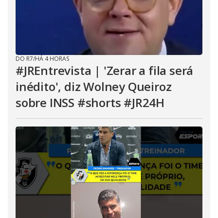
DO R7
/
HÁ 4 HORAS
#JREntrevista | 'Zerar a fila será
inédito', diz Wolney Queiroz
sobre INSS #shorts #JR24H