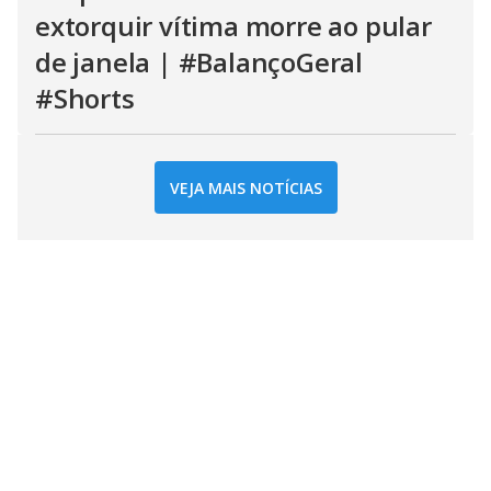
extorquir vítima morre ao pular
de janela | #BalançoGeral
#Shorts
VEJA MAIS NOTÍCIAS