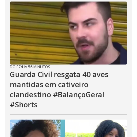
DO R7
/
HÁ 56 MINUTOS
Guarda Civil resgata 40 aves
mantidas em cativeiro
clandestino #BalançoGeral
#Shorts