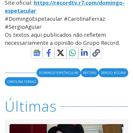
Site oficial:
https://recordtv.r7.com/domingo-
espetacular
#DomingoEspetacular #CarolinaFerraz
#SergioAguiar
Os textos aqui publicados não refletem
necessariamente a opinião do Grupo Record.
DOMINGO ESPETACULAR
RECORD
SERGIO AGUIAR
CAROLINA FERRAZ
Últimas