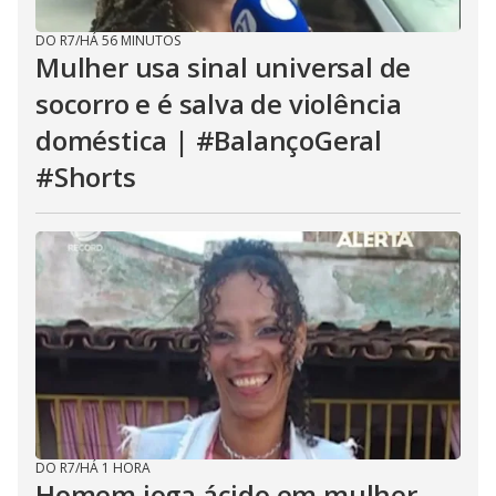
DO R7
/
HÁ 56 MINUTOS
Mulher usa sinal universal de
socorro e é salva de violência
doméstica | #BalançoGeral
#Shorts
DO R7
/
HÁ 1 HORA
Homem joga ácido em mulher