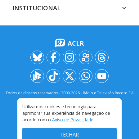
INSTITUCIONAL
ACLR
Todos os direitos reservados - 2009-
2026
- Rádio e Televisão Record S.A
Utilizamos cookies e tecnologia para
CARREIRA
FALE CONOSCO
PRIVACIDADE
aprimorar sua experiência de navegação de
TERMOS E CONDIÇÕES DE USO
acordo com o
Aviso de Privacidade
.
FECHAR