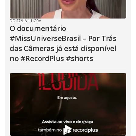
DO R7
/
HÁ 1 HORA
O documentário
#MissUniverseBrasil – Por Trás
das Câmeras já está disponível
no #RecordPlus #shorts