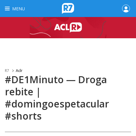
MENU
R7
Aclr
#DE1Minuto — Droga
rebite |
#domingoespetacular
#shorts