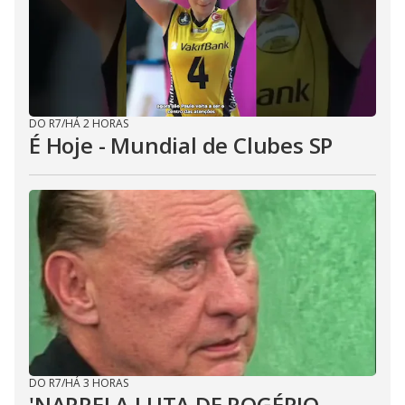
DO R7
/
HÁ 2 HORAS
É Hoje - Mundial de Clubes SP
DO R7
/
HÁ 3 HORAS
'NARREI A LUTA DE ROGÉRIO