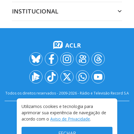
INSTITUCIONAL
ACLR
Todos os direitos reservados - 2009-
2026
- Rádio e Televisão Record S.A
Utilizamos cookies e tecnologia para
CARREIRA
FALE CONOSCO
PRIVACIDADE
aprimorar sua experiência de navegação de
TERMOS E CONDIÇÕES DE USO
acordo com o
Aviso de Privacidade
.
FECHAR