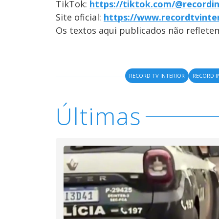
TikTok:
https://tiktok.com/@recordin
Site oficial:
https://www.recordtvinte
Os textos aqui publicados não reflet
RECORD TV INTERIOR
RECORD I
Últimas