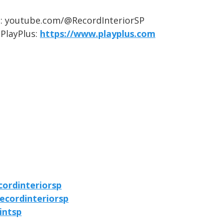
SP: youtube.com/@RecordInteriorSP
 PlayPlus:
https://www.playplus.com
ordinteriorsp
ecordinteriorsp
intsp