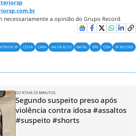
teriorsp
riorsp.com.br
em necessariamente a opinião do Grupo Record.
NTERIOR SP
CESTA
CARA
VALOR ALTO
NATAL
10%
CEIA
SP RECORD
DO R7
/
HÁ 55 MINUTOS
Segundo suspeito preso após
violência contra idosa #assaltos
#suspeito #shorts