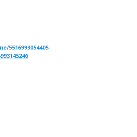
.me/5516993054405
6993145246