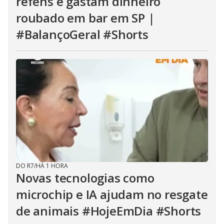
reféns e gastam dinheiro
roubado em bar em SP |
#BalançoGeral #Shorts
DO R7
/
HÁ 1 HORA
Novas tecnologias como
microchip e IA ajudam no resgate
de animais #HojeEmDia #Shorts