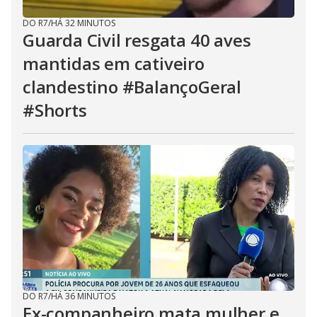
DO R7
/
HÁ 32 MINUTOS
Guarda Civil resgata 40 aves
mantidas em cativeiro
clandestino #BalançoGeral
#Shorts
DO R7
/
HÁ 36 MINUTOS
Ex-companheiro mata mulher e