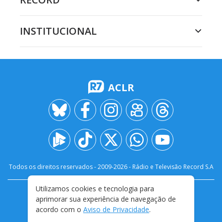
INSTITUCIONAL
ACLR
Todos os direitos reservados - 2009-
2026
- Rádio e Televisão Record S.A
Utilizamos cookies e tecnologia para
CARREIRA
FALE CONOSCO
PRIVACIDADE
aprimorar sua experiência de navegação de
TERMOS E CONDIÇÕES DE USO
acordo com o
Aviso de Privacidade
.