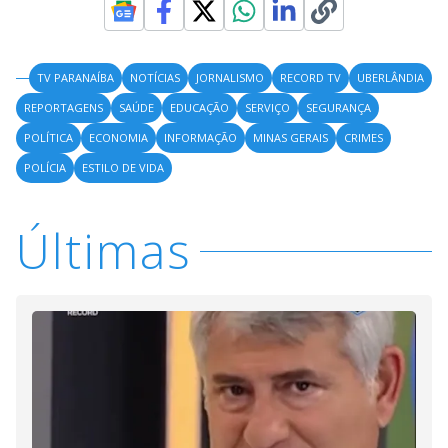
TV PARANAÍBA
NOTÍCIAS
JORNALISMO
RECORD TV
UBERLÂNDIA
REPORTAGENS
SAÚDE
EDUCAÇÃO
SERVIÇO
SEGURANÇA
POLÍTICA
ECONOMIA
INFORMAÇÃO
MINAS GERAIS
CRIMES
POLÍCIA
ESTILO DE VIDA
Últimas