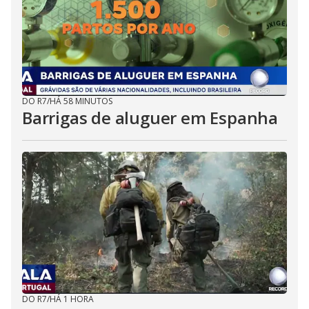
DO R7
/
HÁ 58 MINUTOS
Barrigas de aluguer em Espanha
DO R7
/
HÁ 1 HORA