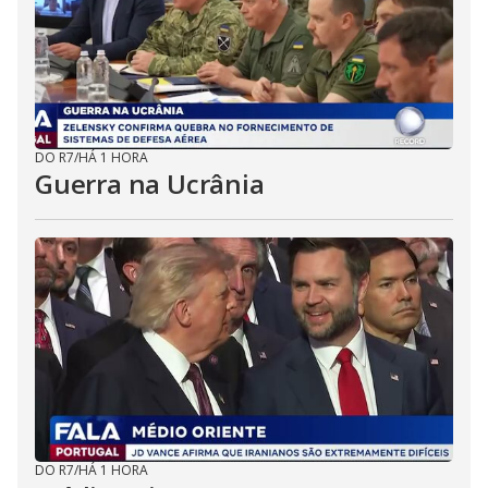
DO R7
/
HÁ 1 HORA
Guerra na Ucrânia
DO R7
/
HÁ 1 HORA