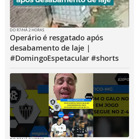
DO R7
/
HÁ 2 HORAS
Operário é resgatado após
desabamento de laje |
#DomingoEspetacular #shorts