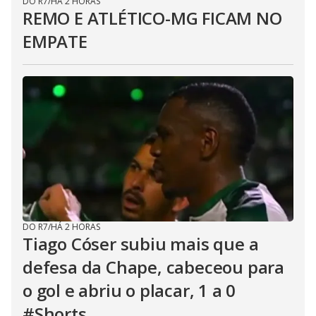
DO R7
/
HÁ 2 HORAS
REMO E ATLÉTICO-MG FICAM NO
EMPATE
DO R7
/
HÁ 2 HORAS
Tiago Cóser subiu mais que a
defesa da Chape, cabeceou para
o gol e abriu o placar, 1 a 0
#Shorts