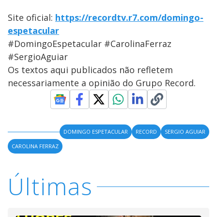
Site oficial:
https://recordtv.r7.com/domingo-
espetacular
#DomingoEspetacular #CarolinaFerraz
#SergioAguiar
Os textos aqui publicados não refletem
necessariamente a opinião do Grupo Record.
DOMINGO ESPETACULAR
RECORD
SERGIO AGUIAR
CAROLINA FERRAZ
Últimas