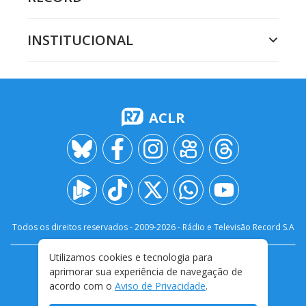
INSTITUCIONAL
ACLR
Todos os direitos reservados - 2009-
2026
- Rádio e Televisão Record S.A
Utilizamos cookies e tecnologia para
CARREIRA
FALE CONOSCO
PRIVACIDADE
aprimorar sua experiência de navegação de
TERMOS E CONDIÇÕES DE USO
acordo com o
Aviso de Privacidade
.