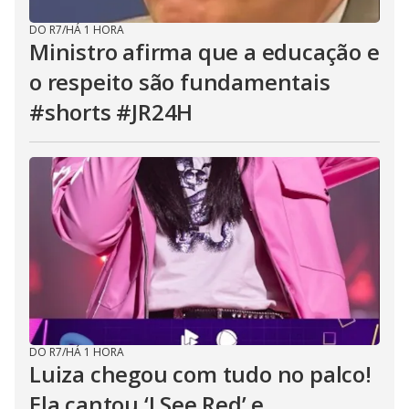
DO R7
/
HÁ 1 HORA
Ministro afirma que a educação e
o respeito são fundamentais
#shorts #JR24H
DO R7
/
HÁ 1 HORA
Luiza chegou com tudo no palco!
Ela cantou ‘I See Red’ e