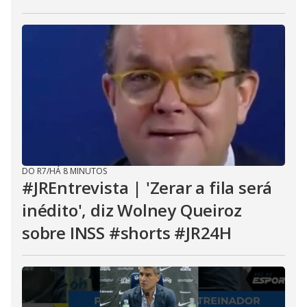
DO R7
/
HÁ 8 MINUTOS
#JREntrevista | 'Zerar a fila será
inédito', diz Wolney Queiroz
sobre INSS #shorts #JR24H