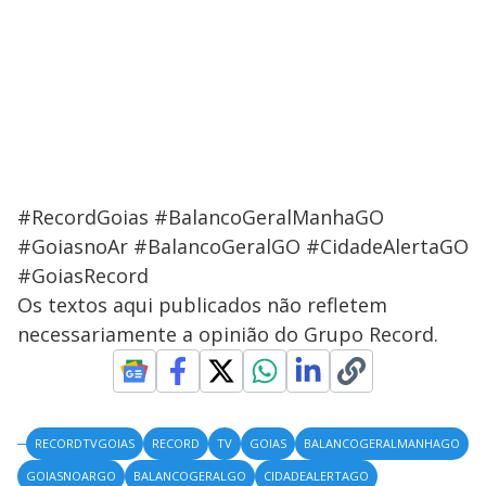
#RecordGoias #BalancoGeralManhaGO
#GoiasnoAr #BalancoGeralGO #CidadeAlertaGO
#GoiasRecord
Os textos aqui publicados não refletem
necessariamente a opinião do Grupo Record.
RECORDTVGOIAS
RECORD
TV
GOIAS
BALANCOGERALMANHAGO
GOIASNOARGO
BALANCOGERALGO
CIDADEALERTAGO