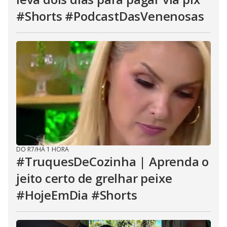
#Shorts #PodcastDasVenenosas
DO R7
/
HÁ 1 HORA
#TruquesDeCozinha | Aprenda o
jeito certo de grelhar peixe
#HojeEmDia #Shorts