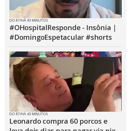
DO R7
/
HÁ 43 MINUTOS
#OHospitalResponde - Insônia |
#DomingoEspetacular #shorts
DO R7
/
HÁ 43 MINUTOS
Leonardo compra 60 porcos e
leva dois dias para pagar via pix